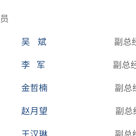
员
吴
斌
副总
李 军
副总
金哲楠
副总
赵月望
副总
王汉琳
副总