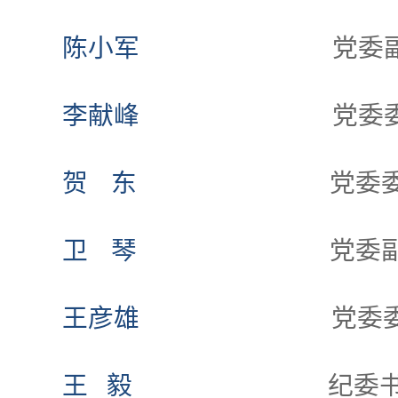
陈小军
党委
李献峰
党委
贺
东
党委
卫
琴
党委
王彦雄
党委
王 毅
纪委