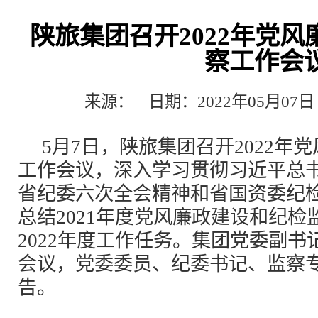
陕旅集团召开2022年党
察工作会
来源：
日期：2022年05月07日
5月7日，陕旅集团召开2022年
工作会议，深入学习贯彻习近平总
省纪委六次全会精神和省国资委纪
总结2021年度党风廉政建设和纪
2022年度工作任务。集团党委副
会议，党委委员、纪委书记、监察
告。