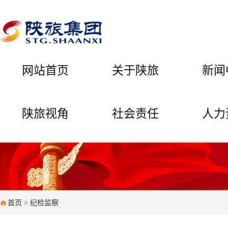
网站首页
关于陕旅
新闻
陕旅视角
社会责任
人力
首页
>
纪检监察