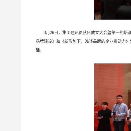
3月26日，集团通讯员队伍成立大会暨第一期培
品牌建设》和《新形势下，浅谈品牌的企业推动力》
础。