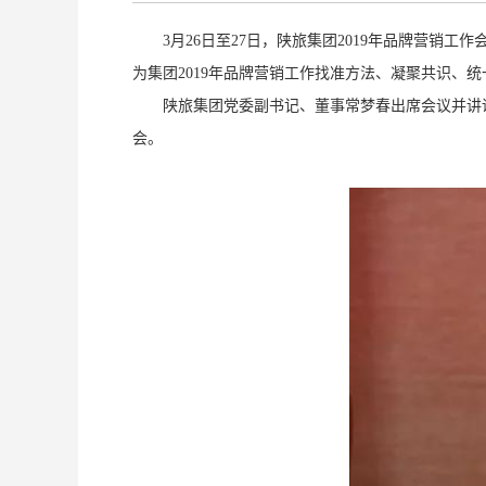
3月26日至27日，陕旅集团2019年品牌营
为集团2019年品牌营销工作找准方法、凝聚共识、
陕旅集团党委副书记、董事常梦春出席会议并讲
会。