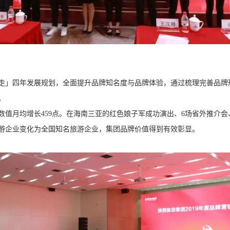
四步走」四年发展规划，全面提升品牌知名度与品牌体验，通过梳理完善品
。
值月均增长459点。在海南三亚的红色娘子军成功演出、6场省外推介会、
游企业变化为全国知名旅游企业，集团品牌价值得到有效彰显。