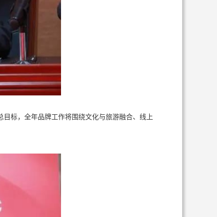
作总目标，全年品牌工作将围绕文化与旅游融合、线上