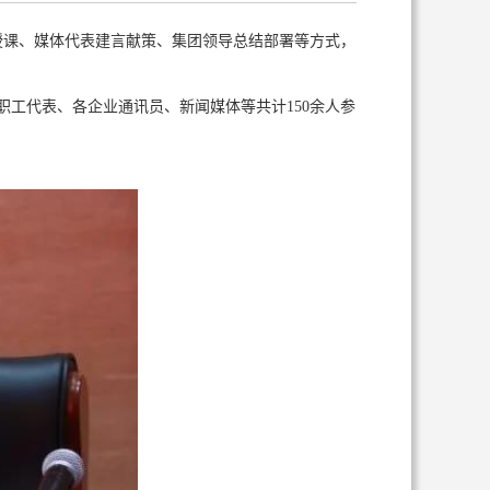
经授课、媒体代表建言献策、集团领导总结部署等方式，
工代表、各企业通讯员、新闻媒体等共计150余人参