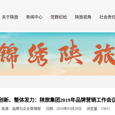
关于陕旅
新闻中心
党群纪检
陕旅视角
社会责
创新、整体发力：陕旅集团2019年品牌营销工作会
来源：品牌与企业管理部
日期：2019年03月28日
浏览量：15011