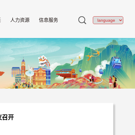
任
人力资源
信息服务
议召开