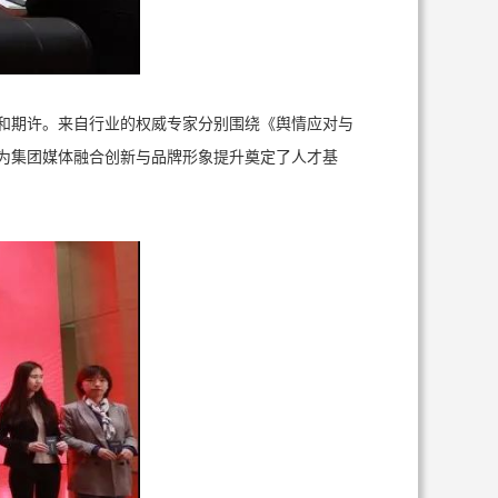
求和期许。来自行业的权威专家分别围绕《舆情应对与
为集团媒体融合创新与品牌形象提升奠定了人才基