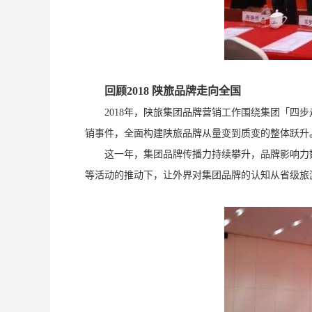
回顾2018 陕旅品牌走向全国
2018年，陕旅集团品牌营销工作围绕集团「
销事件，全面构建陕旅品牌从量变到质变的整体跃升
这一年，集团品牌传播力持续攀升，品牌影响力数
等活动的推动下，让外界对集团品牌的认知从省级旅