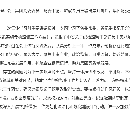
推进会，集团党委委员、纪委书记、监察专员王毅出席并讲话，集团纪委
十一次集体学习时重要讲话精神，专题学习了省委常委、省纪委书记王兴
新”政策实施专项监督工作方案》，通报了中省关于纪检监察干部违反中央
派驻纪检组在会上进行交流发言，认真分析上半年工作成果，剖析存在问题
紧围绕中心、服务大局，聚焦主责主业，政治监督、日常监督、整改监督、
促进完善发展作用，护航企业健康运行，助力集团高质量发展。
、存在的问题列为下一步攻坚的重点，坚持一体推进不敢腐、不能腐、不
重点领域和关键环节，精准定位纪检监察工作的切入点与着力点，积极探索
化工作落实，确保巡视反馈问题整改取得实效。要持续推动作风建设，以
展环境。要织密制度笼子，规范权力运行，对集团党委、纪委近期研究制定
要深入开展“纪检监察工作规范化法治化正规化建设年”行动，进一步加强