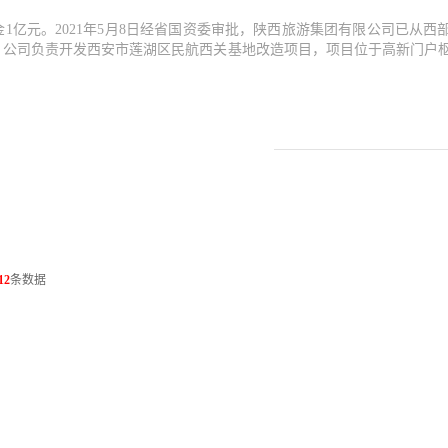
金1亿元。2021年5月8日经省国资委审批，陕西旅游集团有限公司已从
公司负责开发西安市莲湖区民航西关基地改造项目，项目位于高新门户枢
12
条数据