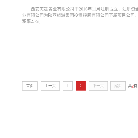
西安志晟置业有限公司于2016年11月注册成立，注册资
业有限公司为陕西旅游集团投资控股有限公司下属项目公司，
积率2.79。
首页
上一页
1
2
下一页
尾页
共
2
页