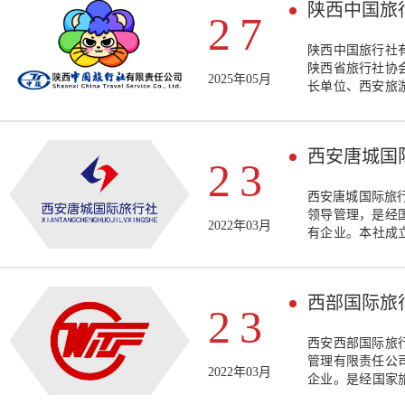
陕西中国旅
27
陕西中国旅行社
陕西省旅行社协
2025年05月
长单位、西安旅
司董事单位、全
务商分会理事单
游业务的国际旅行
西安唐城国
(PATA)会员
23
业，公司业务范
游活动；专门策
西安唐城国际旅
组团等业务；代
领导管理，是经
2022年03月
有企业。本社成立
力雄厚，拥有汉
队伍，其中有全
宾客，三十多年
西部国际旅
评和诸多荣誉。
23
西安西部国际旅
管理有限责任公
2022年03月
企业。是经国家旅
式成立。经营许可证