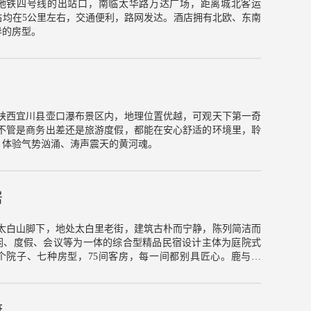
地铁四号线的出站口，南临太华路万达广场，距离城北客运
站均在5公里左右，交通便利，路网发达。酒店拥有北欧、东南
异的房型。
于陕西宜川县壶口瀑布景区内，地理位置优越，可观天下第一奇
您不管是商务出差还是旅游度假，都能在安心舒适的环境里，聆
，体验气势汹涌、涛声震天的黄河魂。
居
于太白山脚下，地处太白里老街，建筑古朴而宁静，陈列简洁而
闲、度假、会议等为一体的综合型精品民宿设计主体为庭院式
个院子、七种房型，75间客房，每一间都别具匠心。鹿与君
君伴，居与君行。来太白里，宿云尚·鹿鲸，体验5.0的民宿逸
最自在、最自由。
府