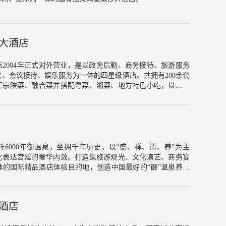
大酒店
2004年正式对外营业，是以政务后勤、商务接待、旅游服务
、会议接待、娱乐服务为一体的四星级酒店。共拥有280余套
正宗陕菜、融合菜并搭配粤菜、湘菜、地方特色小吃，以及精
30-200人的数个多功能厅、会议室，最多可同时容纳800人用
室内恒温游泳池、健身房、专业美发厅等，可供宾客尽情休闲放
被列为“西安市年度党政机关会议定点饭店”“中国饭店业会议接待
“金口碑 最人气”星级饭店、“金口碑—星服务 新风尚”最佳星
21年度十四运保障及抗疫专项奖”和西安市人民医院颁发的表彰
后勤接待重要保障酒店。
6000年御温泉，坐拥千年历史，以“盛、禅、清、养”为主
化表达宫廷的奢华内敛。打造集旅游观光、文化演艺、商务宴
体的国际精品酒店体验目的地，创造中国最好的“御”温泉养生
酒店