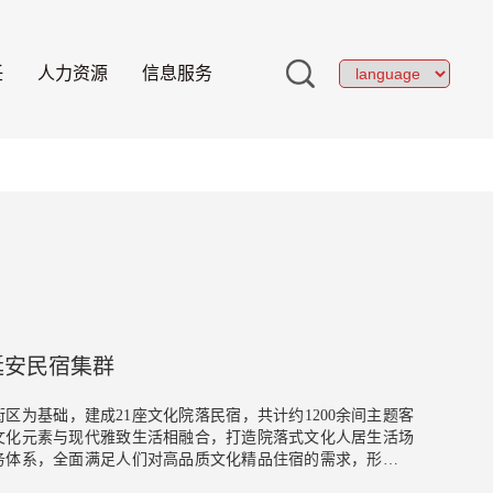
任
人力资源
信息服务
延安民宿集群
区为基础，建成21座文化院落民宿，共计约1200余间主题客
文化元素与现代雅致生活相融合，打造院落式文化人居生活场
务体系，全面满足人们对高品质文化精品住宿的需求，形成西
民宿集群，一院一世界，有养生主题的繁花丽池轻舍、有陕北