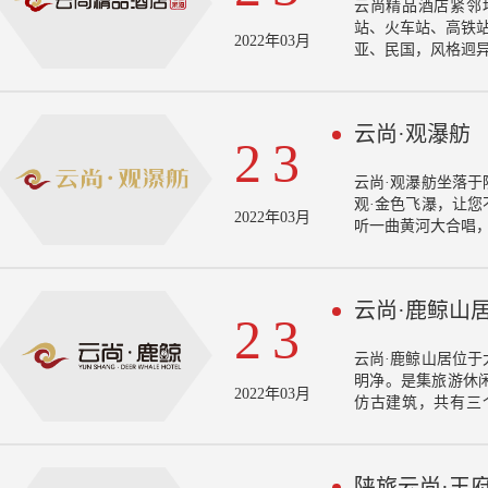
云尚精品酒店紧邻
站、火车站、高铁
2022年03月
亚、民国，风格迥
云尚·观瀑舫
23
云尚·观瀑舫坐落
观·金色飞瀑，让
2022年03月
听一曲黄河大合唱
云尚·鹿鲸山
23
云尚·鹿鲸山居位
明净。是集旅游休
2022年03月
仿古建筑，共有三
语，鲸与君同，山与
居，感受最自然、
陕旅云尚·王