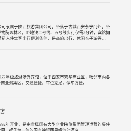
上、丹霞地貌和陕北窑洞元素融合的丹韵、大地美学主题的半
略府、陕北音乐主题的无弦、陕北大炕房的学舍…自全面开业
18万余人次，尤其受到珠三角、长三角客群的高度赞美。游客
到浓郁的陕北文化气息，更能在互动体验中，改变人们对延安
滴中得到陕北文化的滋养与熏陶。
公司隶属于陕西旅游集团公司，坐落于古城西安永宁门外，坐
博物院园林区，距地铁二号线、五号线步行仅需3分钟，宾馆拥
满足入住宾客出行便利条件，是商旅出行、休闲亲子游等客人
家四星级旅游涉外宾馆，位于西安市繁华商业区，毗邻市内各
新商业聚集区，交通便捷，车位充足，停车方便。
店
992年开业，是由省属国有大型企业陕旅集团管理运营的集住
休闲、娱乐为一体的国有独资四星级涉外酒店。