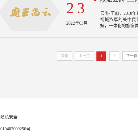
23
云尚·王府，201
视城浓厚的关中民
2022年03月
娱，一体化的旅宿
首页
上一页
1
2
下一页
隐私安全
9402000250号