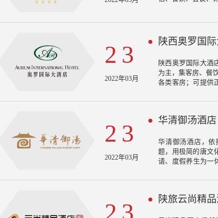
陕西奥罗国际
23
陕西奥罗国际大酒店
为主，集客房、餐饮
2022年03月
各类客房；可提供
美西餐；拥有可容纳
餐;酒店大堂吧、
松。自2012年起
华清御汤酒店
标杆企业”、西安市
23
级饭店，荣获“20
证书，是省市政务
华清御汤酒店，依托
题，用极简的唐文
2022年03月
请、度假养生为一
度假酒店。
陕旅云尚精品
23