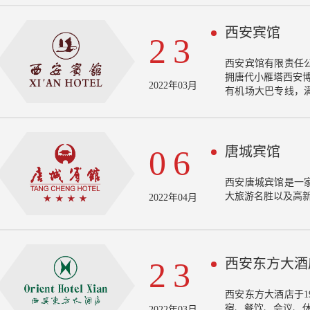
独特窑居院落的窑
隐、复古典雅的经
西安宾馆
以来，共接待游客 
23
在其中不仅能感受
的传统印象，在点
西安宾馆有限责任
拥唐代小雁塔西安
2022年03月
有机场大巴专线，
的首选。
唐城宾馆
06
西安唐城宾馆是一
大旅游名胜以及高
2022年04月
西安东方大酒
23
西安东方大酒店于1
宿、餐饮、会议、
2022年03月