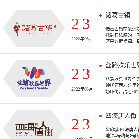
特色餐饮、主题
诸葛古镇
23
诸葛古镇南依汉
托勉县浓厚的三
2022年03月
区是以武侯祠、
精品客栈、诸葛
俗民艺、实景演
型主题类古镇，
丝路欢乐世
目之一。
23
丝路欢乐世界作
钟楼正西22公
2022年03月
场环伺，占地56
四海唐人街
23
金旅城·四海唐
地铁4号线与8号