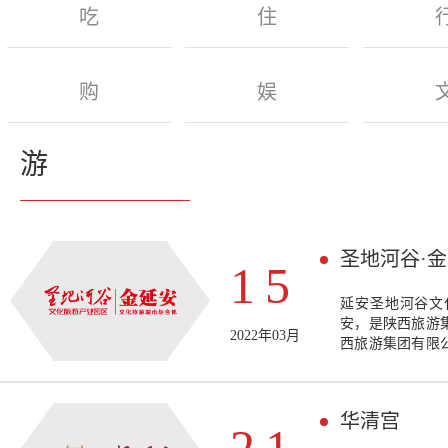
吃
住
购
娱
游
圣地河谷·
15
延安圣地河谷文
安，是陕西旅游
2022年03月
西旅游集团有限
产业投资有限公
积14平方公里
长12公里。
华清宫