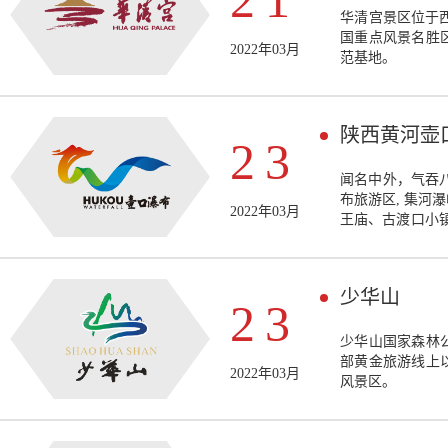
21
​华清宫景区位于
国重点风景名胜
2022年03月
范基地。
陕西黄河壶
23
闻名中外，气吞八
布旅游区, 集河
2022年03月
王庙、古渡口小
舫酒店、直升机
景区。是国家重
（2022）、国
少华山
保护区（2002
23
少华山国家森林
部黄金旅游线上
2022年03月
风景区。