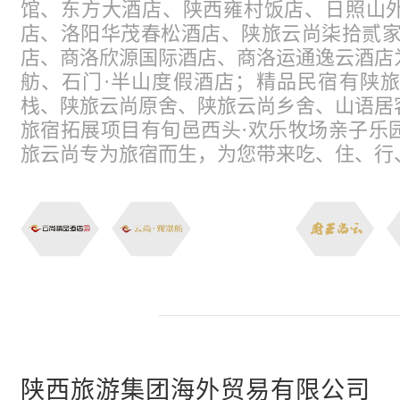
馆、东方大酒店、陕西雍村饭店、日照山
店、洛阳华茂春松酒店、陕旅云尚柒拾贰家
店、商洛欣源国际酒店、商洛运通逸云酒店
舫、石门·半山度假酒店；精品民宿有陕
栈、陕旅云尚原舍、陕旅云尚乡舍、山语居
旅宿拓展项目有旬邑西头·欢乐牧场亲子乐
旅云尚专为旅宿而生，为您带来吃、住、行
陕西旅游集团海外贸易有限公司