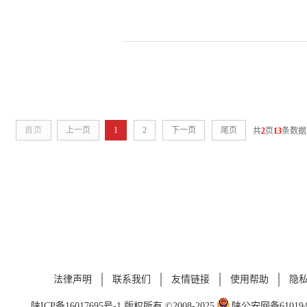
首页
上一页
1
2
下一页
尾页
共
2
页
13
条数据
法律声明
联系我们
友情链接
使用帮助
隐
陕ICP备16017695号-1
版权所有 ©2008-2025
陕公安网备6101940