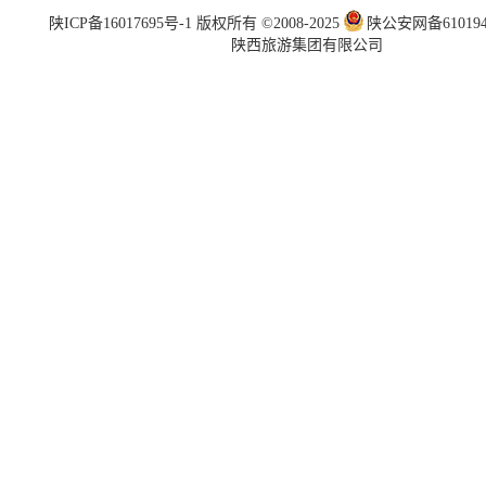
陕ICP备16017695号-1
版权所有 ©2008-2025
陕公安网备6101940
陕西旅游集团有限公司