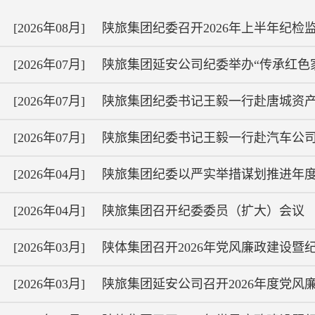
[2026年08月]
陕旅集团纪委召开2026年上半年纪检
[2026年07月]
陕旅集团延安公司纪委举办“传承红色
[2026年07月]
陕旅集团纪委书记王毅一行赴唐城资
[2026年07月]
陕旅集团纪委书记王毅一行赴汽车公
[2026年04月]
陕旅集团纪委以严实举措谋划推进年
[2026年04月]
陕旅集团召开纪委委员（扩大）会议
[2026年03月]
陕体集团召开2026年党风廉政建设暨
[2026年03月]
陕旅集团延安公司召开2026年度党风