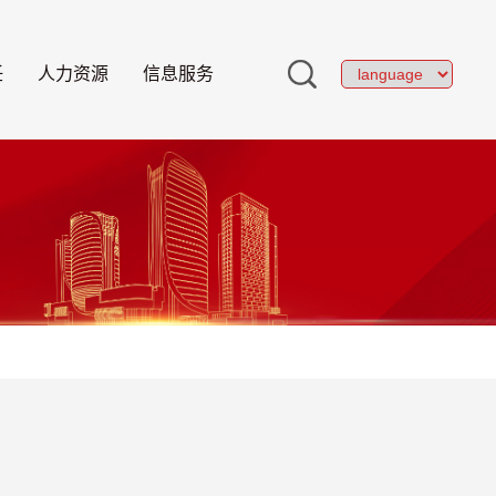
任
人力资源
信息服务