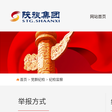
网站首页
首页
>
党群纪检
>
纪检监察
举报方式