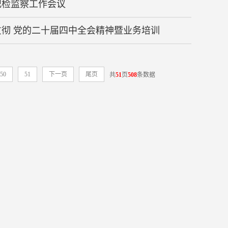
纪检监察工作会议
彻 党的二十届四中全会精神暨业务培训
50
51
下一页
尾页
共
51
页
508
条数据