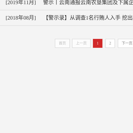
[2019年11月]
警示丨云南通报云南农垦集团及下属
[2018年08月]
【警示录】从调查1名行贿人入手 挖出
首页
上一页
1
2
下一页