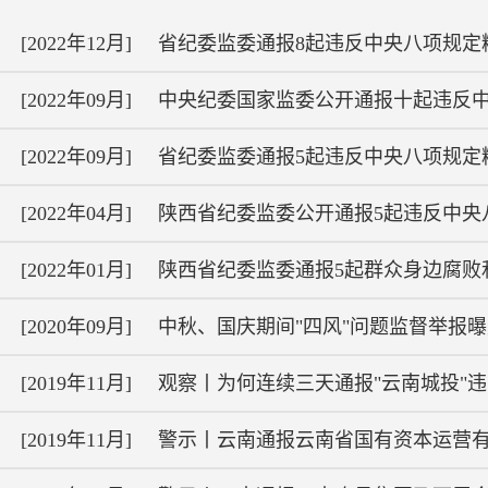
[2022年12月]
省纪委监委通报8起违反中央八项规定
[2022年09月]
中央纪委国家监委公开通报十起违反
[2022年09月]
省纪委监委通报5起违反中央八项规定
[2022年04月]
陕西省纪委监委公开通报5起违反中央
[2022年01月]
陕西省纪委监委通报5起群众身边腐败
[2020年09月]
中秋、国庆期间"四风"问题监督举报
[2019年11月]
观察丨为何连续三天通报"云南城投"
[2019年11月]
警示丨云南通报云南省国有资本运营