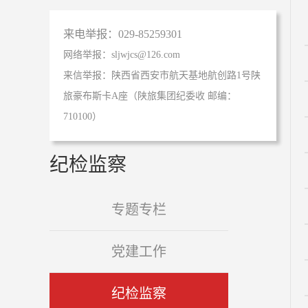
来电举报：029-85259301
网络举报：sljwjcs@126.com
来信举报：陕西省西安市航天基地航创路1号陕
旅豪布斯卡A座（陕旅集团纪委收 邮编：
710100）
纪检监察
专题专栏
党建工作
纪检监察