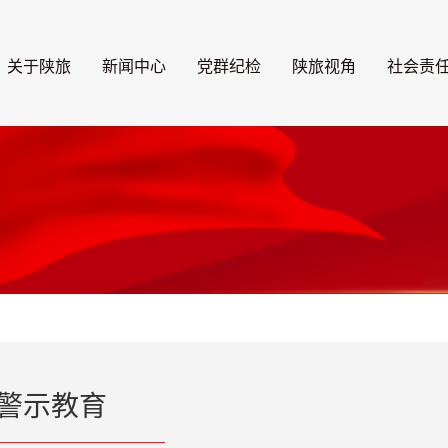
关于陕旅
新闻中心
党群纪检
陕旅视角
社会责
警示教育