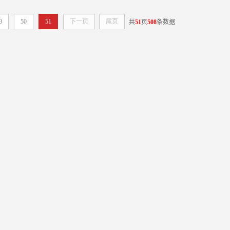
9
50
51
下一页
尾页
共
51
页
508
条数据